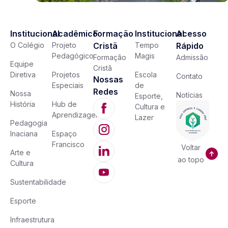
Institucional
Acadêmico
Formação
Institucional
Acesso
O Colégio
Projeto
Cristã
Tempo
Rápido
Pedagógico
Magis
Formação
Admissão
Equipe
Cristã
Diretiva
Projetos
Escola
Contato
Nossas
Especiais
de
Redes
Nossa
Notícias
Esporte,
História
Hub de
Cultura e
Aprendizagem
Lazer
Pedagogia
Inaciana
Espaço
Francisco
Voltar
Arte e
ao topo
Cultura
Sustentabilidade
Esporte
Infraestrutura