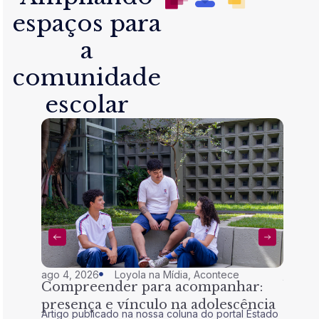
espaços para
a
comunidade
escolar
ago 4, 2026
Loyola na Mídia
,
Acontece
jul 28,
Compreender para acompanhar:
Nem 
presença e vínculo na adolescência
tran
Artigo publicado na nossa coluna do portal Estado
Artigo 