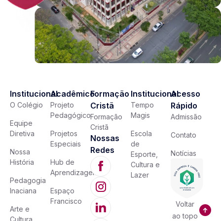
Institucional
Acadêmico
Formação
Institucional
Acesso
O Colégio
Projeto
Cristã
Tempo
Rápido
Pedagógico
Magis
Formação
Admissão
Equipe
Cristã
Diretiva
Projetos
Escola
Contato
Nossas
Especiais
de
Redes
Nossa
Notícias
Esporte,
História
Hub de
Cultura e
Aprendizagem
Lazer
Pedagogia
Inaciana
Espaço
Francisco
Voltar
Arte e
ao topo
Cultura