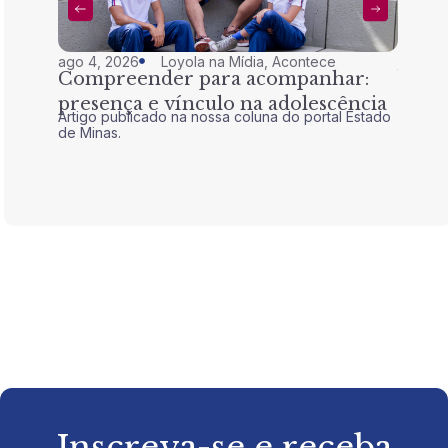
ago 4, 2026
Loyola na Mídia
,
Acontece
jul 28,
Compreender para acompanhar:
Nem 
presença e vínculo na adolescência
tran
Artigo publicado na nossa coluna do portal Estado
Artigo 
de Minas.
de Mina
Inscreva-se e receba