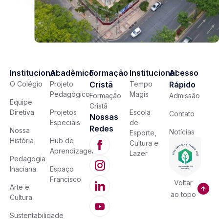
Institucional
Acadêmico
Formação
Institucional
Acesso
O Colégio
Projeto
Cristã
Tempo
Rápido
Pedagógico
Magis
Formação
Admissão
Equipe
Cristã
Diretiva
Projetos
Escola
Contato
Nossas
Especiais
de
Redes
Nossa
Notícias
Esporte,
História
Hub de
Cultura e
Aprendizagem
Lazer
Pedagogia
Inaciana
Espaço
Francisco
Voltar
Arte e
ao topo
Cultura
Sustentabilidade