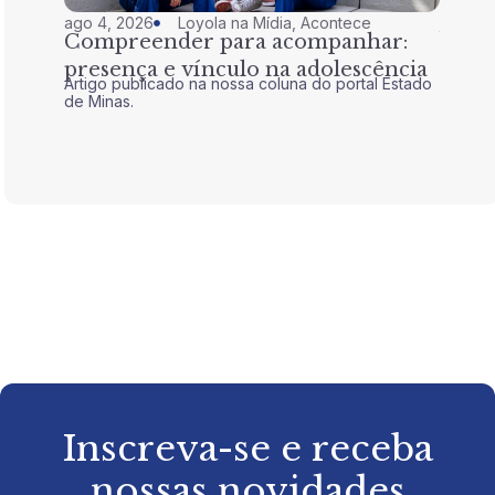
ago 4, 2026
Loyola na Mídia
,
Acontece
jul 28,
Compreender para acompanhar:
Nem 
presença e vínculo na adolescência
tran
Artigo publicado na nossa coluna do portal Estado
Artigo 
de Minas.
de Mina
Inscreva-se e receba
nossas novidades