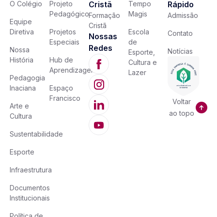
O Colégio
Projeto
Cristã
Tempo
Rápido
Pedagógico
Magis
Formação
Admissão
Equipe
Cristã
Diretiva
Projetos
Escola
Contato
Nossas
Especiais
de
Redes
Nossa
Notícias
Esporte,
História
Hub de
Cultura e
Aprendizagem
Lazer
Pedagogia
Inaciana
Espaço
Francisco
Voltar
Arte e
ao topo
Cultura
Sustentabilidade
Esporte
Infraestrutura
Documentos
Institucionais
Política de