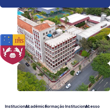
Institucional
Acadêmico
Formação
Institucional
Acesso