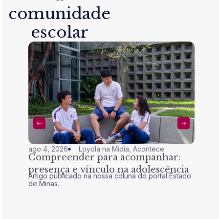
comunidade
escolar
ago 4, 2026
Loyola na Mídia
,
Acontece
jul 28,
Compreender para acompanhar:
Nem 
presença e vínculo na adolescência
tran
Artigo publicado na nossa coluna do portal Estado
Artigo 
de Minas.
de Mina