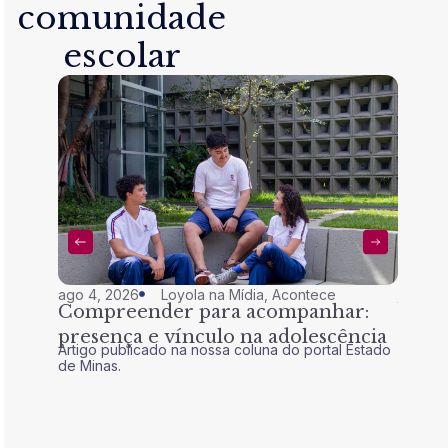
comunidade
escolar
ago 4, 2026
Loyola na Mídia
,
Acontece
jul 28,
Compreender para acompanhar:
Nem 
presença e vínculo na adolescência
tran
Artigo publicado na nossa coluna do portal Estado
Artigo 
de Minas.
de Mina