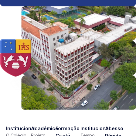
Institucional
Acadêmico
Formação
Institucional
Acesso
O Colégio
Projeto
Cristã
Tempo
Rápido