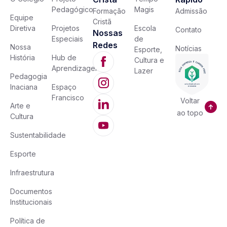
Pedagógico
Magis
Formação
Admissão
Equipe
Cristã
Diretiva
Projetos
Escola
Contato
Nossas
Especiais
de
Redes
Nossa
Notícias
Esporte,
História
Hub de
Cultura e
Aprendizagem
Lazer
Pedagogia
Inaciana
Espaço
Francisco
Voltar
Arte e
ao topo
Cultura
Sustentabilidade
Esporte
Infraestrutura
Documentos
Institucionais
Política de