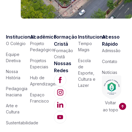
Institucional
Acadêmico
Formação
Institucional
Acesso
O Colégio
Projeto
Cristã
Tempo
Rápido
Pedagógico
Magis
Formação
Admissão
Equipe
Cristã
Diretiva
Projetos
Escola
Contato
Nossas
Especiais
de
Redes
Nossa
Notícias
Esporte,
História
Hub de
Cultura e
Aprendizagem
Lazer
Pedagogia
Inaciana
Espaço
Francisco
Voltar
Arte e
ao topo
Cultura
Sustentabilidade