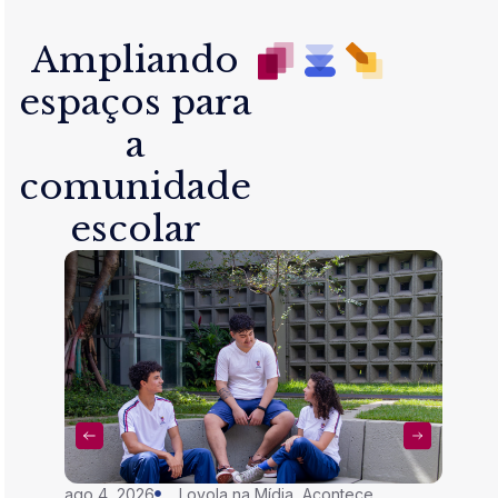
Ampliando
espaços para
a
comunidade
escolar
ago 4, 2026
Loyola na Mídia
,
Acontece
jul 28,