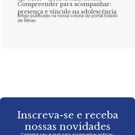
Compreender para acompanhar:
Nem 
presença e vínculo na adolescência
tran
Artigo publicado na nossa coluna do portal Estado
Artigo 
de Minas.
de Mina
Inscreva-se e receba
nossas novidades
Cadastre seu e-mail para acompanhar notícias,