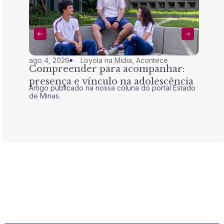
ago 4, 2026
Loyola na Mídia
,
Acontece
jul 28,
Compreender para acompanhar:
Nem 
presença e vínculo na adolescência
tran
Artigo publicado na nossa coluna do portal Estado
Artigo 
de Minas.
de Mina