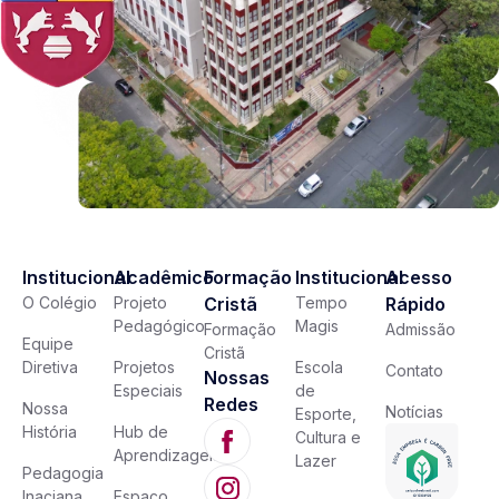
Institucional
Acadêmico
Formação
Institucional
Acesso
O Colégio
Projeto
Cristã
Tempo
Rápido
Pedagógico
Magis
Formação
Admissão
Equipe
Cristã
Diretiva
Projetos
Escola
Contato
Nossas
Especiais
de
Redes
Nossa
Notícias
Esporte,
História
Hub de
Cultura e
Aprendizagem
Lazer
Pedagogia
Inaciana
Espaço