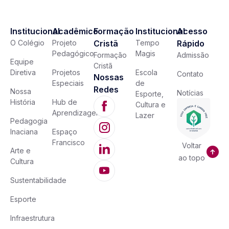
Institucional
Acadêmico
Formação
Institucional
Acesso
O Colégio
Projeto
Cristã
Tempo
Rápido
Pedagógico
Magis
Formação
Admissão
Equipe
Cristã
Diretiva
Projetos
Escola
Contato
Nossas
Especiais
de
Redes
Nossa
Notícias
Esporte,
História
Hub de
Cultura e
Aprendizagem
Lazer
Pedagogia
Inaciana
Espaço
Francisco
Voltar
Arte e
ao topo
Cultura
Sustentabilidade
Esporte
Infraestrutura