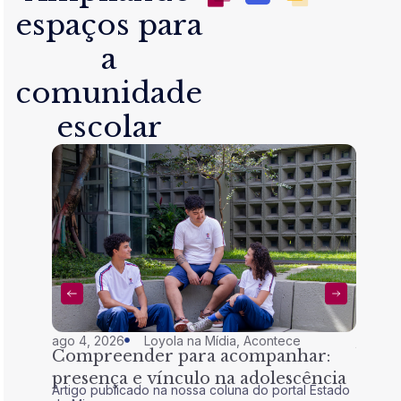
espaços para
a
comunidade
escolar
ago 4, 2026
Loyola na Mídia
,
Acontece
jul 28,
Compreender para acompanhar:
Nem 
presença e vínculo na adolescência
tran
Artigo publicado na nossa coluna do portal Estado
Artigo 