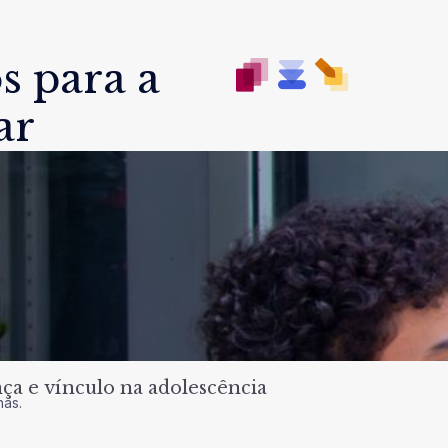
s para a
ar
a e vínculo na adolescência
nas.