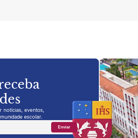
 receba
ades
 notícias, eventos,
omunidade escolar.
Enviar