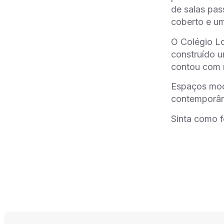
de salas pas
coberto e um
O Colégio L
construído u
contou com r
Espaços mod
contemporâ
Sinta como 