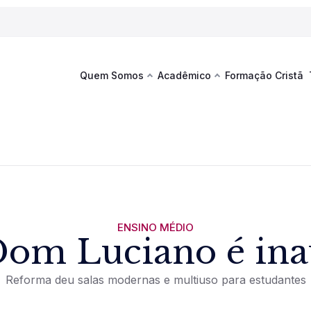
Quem Somos
Acadêmico
Formação Cristã
Última
Te
co
Sustentabilidade
Hub de Aprendizagem
Fique por
acontecim
eventos d
s
Esportes
Espaço Francisco
Es
La
Infraestrutura
ENSINO MÉDIO
Dom Luciano é in
Documentos Institucionais
Reforma deu salas modernas e multiuso para estudantes
Ver novi