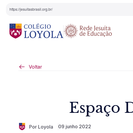
https://jesuitasbrasil.org.br/
O Colégio
Projeto Pedagógi
Voltar
Equipe Diretiva
Projetos Especiai
Nossa História
Espaço 
Pedagogia Inaciana
Arte e Cultura
09 junho 2022
Por Loyola