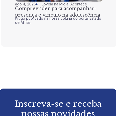
ago 4, 2026
Loyola na Mídia
,
Acontece
jul 28,
Compreender para acompanhar:
Nem 
presença e vínculo na adolescência
tran
Artigo publicado na nossa coluna do portal Estado
Artigo 
de Minas.
de Mina
Inscreva-se e receba
nossas novidades