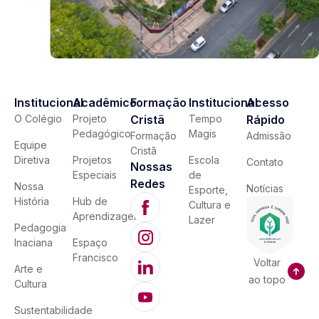
Institucional
Acadêmico
Formação
Institucional
Acesso
O Colégio
Projeto
Cristã
Tempo
Rápido
Pedagógico
Magis
Formação
Admissão
Equipe
Cristã
Diretiva
Projetos
Escola
Contato
Nossas
Especiais
de
Redes
Nossa
Notícias
Esporte,
História
Hub de
Cultura e
Aprendizagem
Lazer
Pedagogia
Inaciana
Espaço
Francisco
Voltar
Arte e
ao topo
Cultura
Sustentabilidade