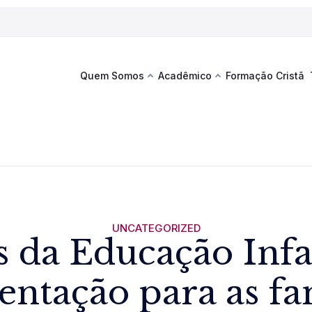
Quem Somos
Acadêmico
Formação Cristã
Última
Te
co
Sustentabilidade
Hub de Aprendizagem
Fique por
acontecim
eventos d
s
Esportes
Espaço Francisco
Es
La
Infraestrutura
UNCATEGORIZED
s da Educação Infa
Documentos Institucionais
entação para as fa
Ver novi