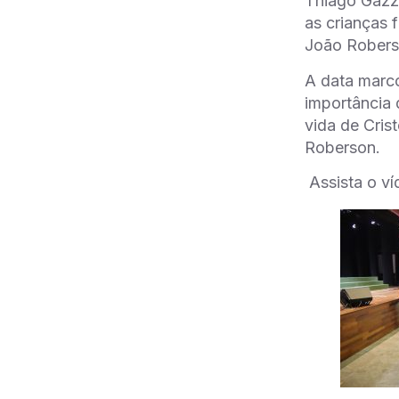
Thiago Gazzi
as crianças 
João Roberso
A data marc
importância 
vida de Cris
Roberson.
Assista o v