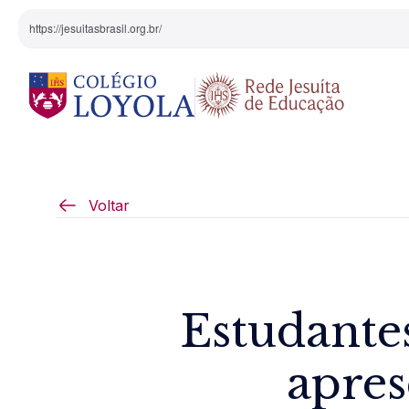
https://jesuitasbrasil.org.br/
O Colégio
Projeto Pedagógi
Voltar
Equipe Diretiva
Projetos Especiai
Nossa História
Estudante
Pedagogia Inaciana
apres
Arte e Cultura