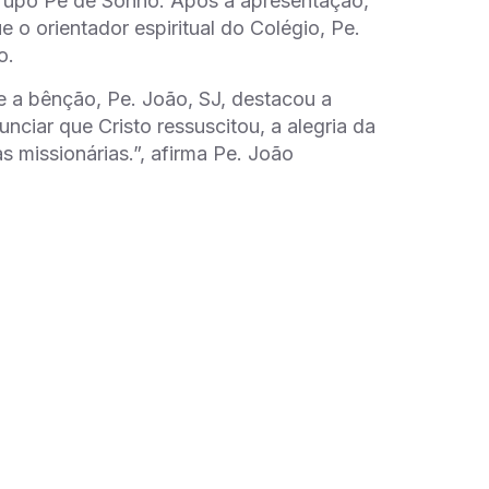
grupo Pé de Sonho. Após a apresentação,
ue o orientador
espiritual do Colégio,
Pe.
o.
 a bênção, Pe. João, SJ, destacou a
nciar que Cristo ressuscitou, a alegria da
s missionárias.”, afirma Pe. João