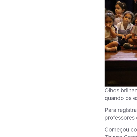
Olhos brilha
quando os es
Para registr
professores 
Começou com