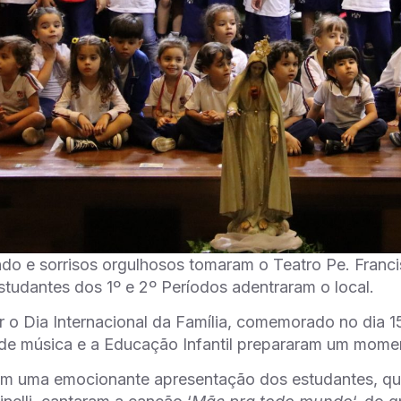
ndo e sorrisos orgulhosos tomaram o Teatro Pe. Francisc
tudantes dos 1º e 2º Períodos adentraram o local.
ar o Dia Internacional da Família, comemorado no dia 1
de música e a Educação Infantil prepararam um moment
 uma emocionante apresentação dos estudantes, que