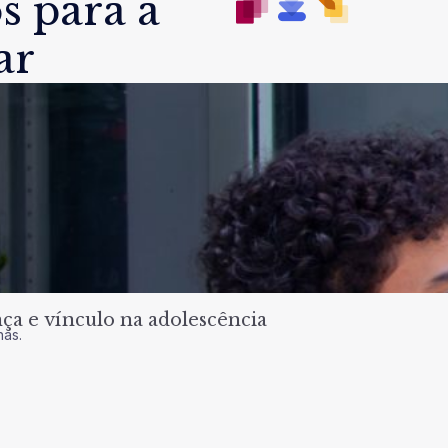
s para a
ar
a e vínculo na adolescência
nas.