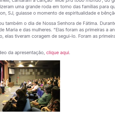
nelli, cantaram a canção ‘
Mãe pra todo mundo
‘, do 
fizeram uma grande roda em torno das famílias para q
n, SJ, guiasse o momento de espiritualidade e bênçã
ou também o dia de Nossa Senhora de Fátima. Durante
de Maria e das mulheres. “Elas foram as primeiras a anu
to, elas tiveram coragem de segui-lo. Foram as primeira
ídeo da apresentação,
clique aqui
.