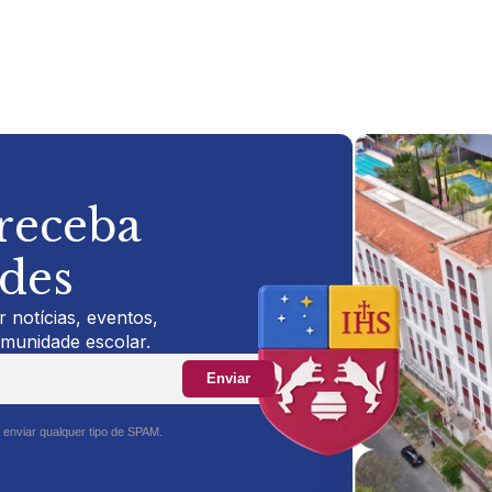
 receba
ades
 notícias, eventos,
omunidade escolar.
Enviar
 enviar qualquer tipo de SPAM.