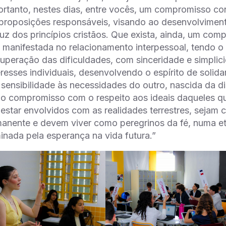
ortanto, nestes dias, entre vocês, um compromisso co
proposições responsáveis, visando ao desenvolvimento 
 luz dos princípios cristãos. Que exista, ainda, um co
, manifestada no relacionamento interpessoal, tend
uperação das dificuldades, com sinceridade e simplic
eresses individuais, desenvolvendo o espírito de soli
sensibilidade às necessidades do outro, nascida da di
 o compromisso com o respeito aos ideais daqueles q
star envolvidos com as realidades terrestres, sejam
nente e devem viver como peregrinos da fé, numa etap
inada pela esperança na vida futura.”