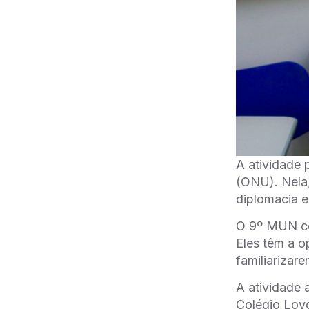
A atividade
(ONU). Nela,
diplomacia e
O 9º MUN co
Eles têm a o
familiarizar
A atividade 
Colégio Loyo