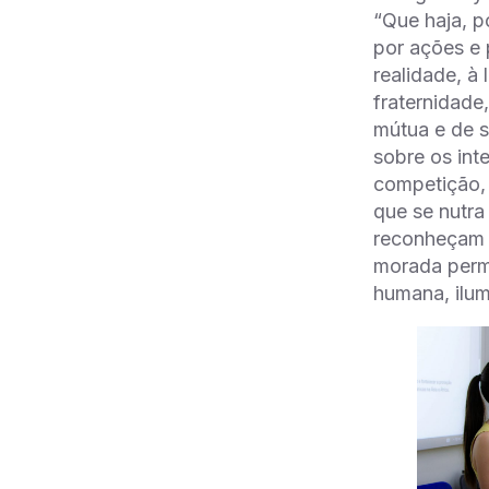
“Que haja, p
por ações e 
realidade, à
fraternidade
mútua e de s
sobre os int
competição, 
que se nutra
reconheçam e
morada perma
humana, ilum