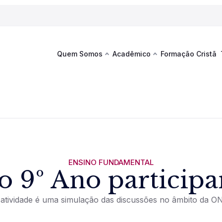
Quem Somos
Acadêmico
Formação Cristã
Última
Te
co
Sustentabilidade
Hub de Aprendizagem
Fique por
acontecim
eventos d
s
Esportes
Espaço Francisco
Es
La
Infraestrutura
ENSINO FUNDAMENTAL
o 9º Ano particip
Documentos Institucionais
 atividade é uma simulação das discussões no âmbito da O
Ver novi