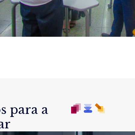
s para a
ar