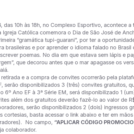
, das 10h às 18h, no Complexo Esportivo, acontece a t
 Igreja Católica comemora o Dia de São José de Anchi
rimeira “gramática tupi-guarani”, por ter a oportunid
ora brasileiras e por aprender o idioma falado no Brasi
screver poemas. No dia em que estava sem lápis e pap
rgem”, que decorou antes que o mar apagasse os ver
aiá.
 retirada e a compra de convites ocorrerão pela plata
, serão disponibilizados 3 (três) convites gratuitos,
o 6º Ano EF à 3ª Série EM, será disponibilizado 1 (um
vites além dos gratuitos deverão fazê-lo ao valor de R
oradores, serão disponibilizados 2 (dois) ingressos gr
 as cortesias, basta acessar o link abaixo e ter em mã
radores). No campo,
“APLICAR CÓDIGO PROMOCIO
a colaborador.