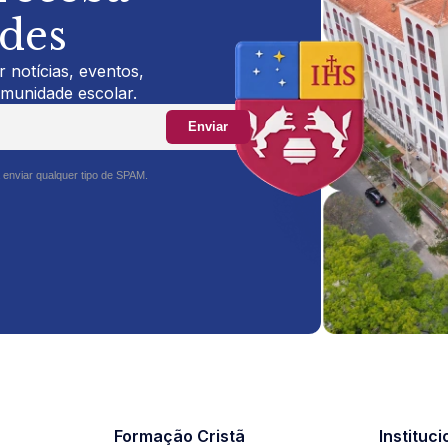
ades
 notícias, eventos,
omunidade escolar.
Enviar
 enviar qualquer tipo de SPAM.
Formação Cristã
Instituci