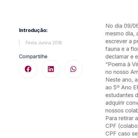
No dia 09/06
Introdução:
mesmo dia, a
escrever a p
Festa Junina 2018
fauna e a fl
Compartilhe
declamar e e
“Poema à Vi
no nosso Arr
Neste ano, a
ao 5º Ano EF
estudantes d
adquirir con
nossos colab
Para retirar
CPF (colabo
CPF caso sej