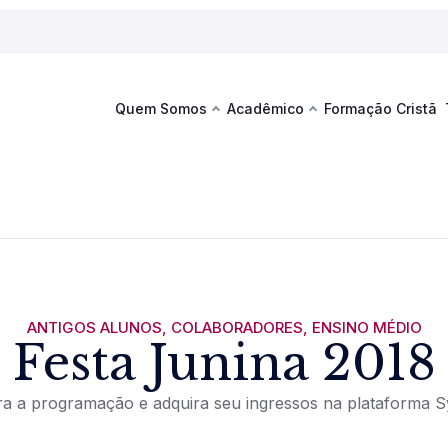
Quem Somos
Acadêmico
Formação Cristã
Última
Te
co
Sustentabilidade
Hub de Aprendizagem
Fique por
acontecim
eventos d
s
Esportes
Espaço Francisco
Es
La
Infraestrutura
ANTIGOS ALUNOS
,
COLABORADORES
,
ENSINO MÉDIO
Festa Junina 2018
Documentos Institucionais
ra a programação e adquira seu ingressos na plataforma 
Ver novi