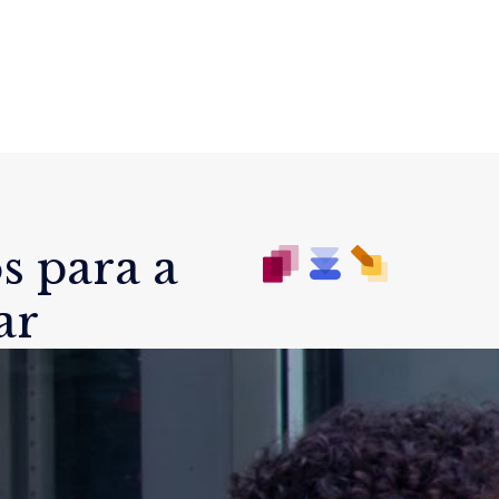
s para a
ar