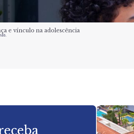
a e vínculo na adolescência
nas.
 receba