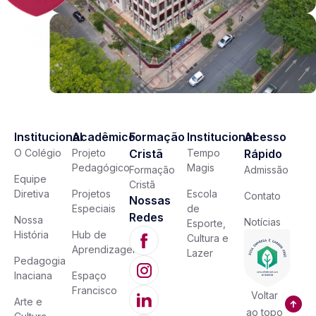
Institucional
Acadêmico
Formação
Institucional
Acesso
O Colégio
Projeto
Cristã
Tempo
Rápido
Pedagógico
Magis
Formação
Admissão
Equipe
Cristã
Diretiva
Projetos
Escola
Contato
Nossas
Especiais
de
Redes
Nossa
Notícias
Esporte,
História
Hub de
Cultura e
Aprendizagem
Lazer
Pedagogia
Inaciana
Espaço
Francisco
Voltar
Arte e
ao topo