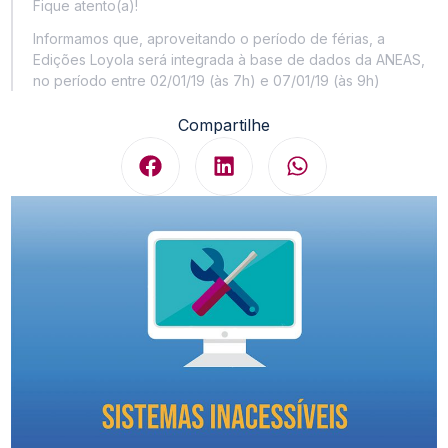
Fique atento(a)!
Informamos que, aproveitando o período de férias, a
Edições Loyola será integrada à base de dados da ANEAS,
no período entre 02/01/19 (às 7h) e 07/01/19 (às 9h)
Compartilhe