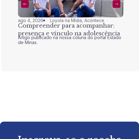
ago 4, 2026
Loyola na Mídia
,
Acontece
jul 28,
Compreender para acompanhar:
Nem 
presença e vínculo na adolescência
tran
Artigo publicado na nossa coluna do portal Estado
Artigo 
de Minas.
de Mina