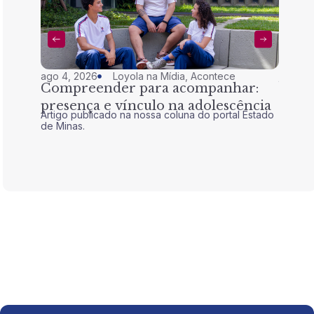
ago 4, 2026
Loyola na Mídia
,
Acontece
jul 28,
Compreender para acompanhar:
Nem 
presença e vínculo na adolescência
tran
Artigo publicado na nossa coluna do portal Estado
Artigo 
de Minas.
de Mina