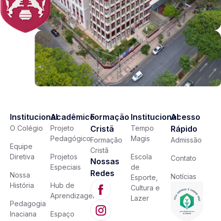
Institucional
Acadêmico
Formação
Institucional
Acesso
O Colégio
Projeto
Cristã
Tempo
Rápido
Pedagógico
Magis
Formação
Admissão
Equipe
Cristã
Diretiva
Projetos
Escola
Contato
Nossas
Especiais
de
Redes
Nossa
Notícias
Esporte,
História
Hub de
Cultura e
Aprendizagem
Lazer
Pedagogia
Inaciana
Espaço