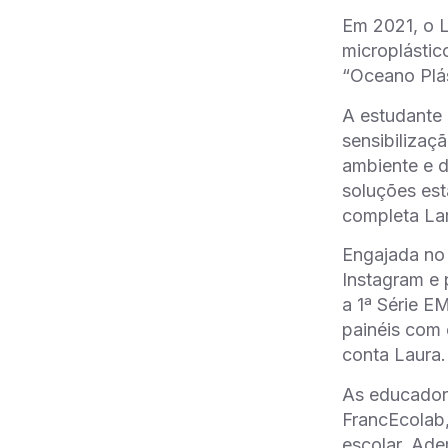
Em 2021, o L
microplástic
“Oceano Plás
A estudante 
sensibilizaç
ambiente e d
soluções est
completa Lar
Engajada no 
Instagram e 
a 1ª Série E
painéis com 
conta Laura.
As educador
FrancEcolab,
escolar. Ad