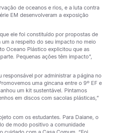
vação de oceanos e rios, e a luta contra
ª Série EM desenvolveram a exposição
que ele foi constituído por propostas de
da um a respeito do seu impacto no meio
o Oceano Plástico explicitou que as
a parte. Pequenas ações têm impacto”,
u responsável por administrar a página no
 “Promovemos uma gincana entre o 9º EF e
ganhou um kit sustentável. Pintamos
senhos em discos com sacolas plásticas,”
jeto com os estudantes. Para Daiane, o
ndo de modo positivo a comunidade
o o cuidado com a Casa Comum. “Foi