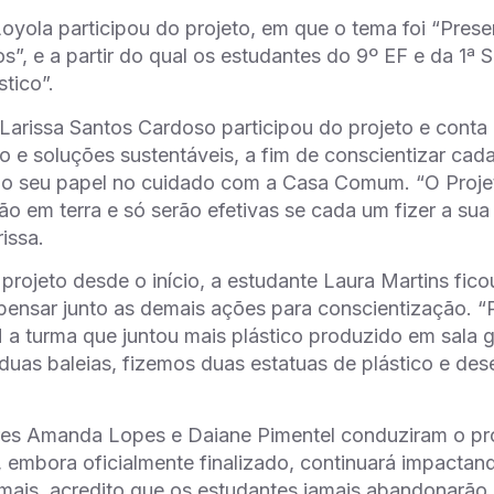
oyola participou do projeto, em que o tema foi “Preser
os”, e a partir do qual os estudantes do 9º EF e da 1
tico”.
Larissa Santos Cardoso participou do projeto e conta 
ão e soluções sustentáveis, a fim de conscientizar ca
o seu papel no cuidado com a Casa Comum. “O Projet
ão em terra e só serão efetivas se cada um fizer a su
issa.
projeto desde o início, a estudante Laura Martins fico
pensar junto as demais ações para conscientização.
M a turma que juntou mais plástico produzido em sala 
duas baleias, fizemos duas estatuas de plástico e de
es Amanda Lopes e Daiane Pimentel conduziram o pro
 embora oficialmente finalizado, continuará impacta
emais, acredito que os estudantes jamais abandonarã