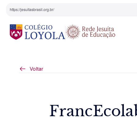
https://jesuitasbrasil.org.br/
O Colégio
Projeto Pedagógi
Voltar
Equipe Diretiva
Projetos Especiai
Nossa História
FrancEcola
Pedagogia Inaciana
Arte e Cultura