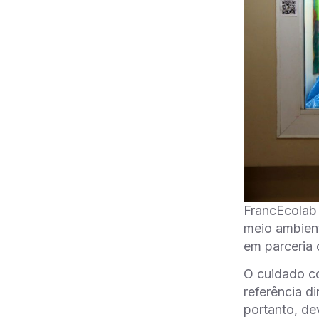
FrancEcolab 
meio ambient
em parceria
O cuidado c
referência d
portanto, de