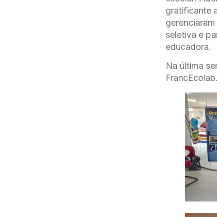
gratificante
gerenciaram 
seletiva e p
educadora.
Na última se
FrancEcolab