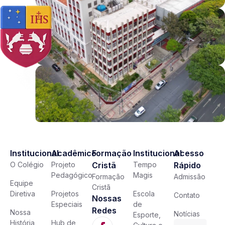
Institucional
Acadêmico
Formação
Institucional
Acesso
O Colégio
Projeto
Cristã
Tempo
Rápido
Pedagógico
Magis
Formação
Admissão
Equipe
Cristã
Diretiva
Projetos
Escola
Contato
Nossas
Especiais
de
Redes
Nossa
Notícias
Esporte,
História
Hub de