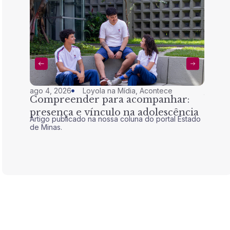
ago 4, 2026
Loyola na Mídia
,
Acontece
jul 28,
Compreender para acompanhar:
Nem 
presença e vínculo na adolescência
tran
Artigo publicado na nossa coluna do portal Estado
Artigo 
de Minas.
de Mina