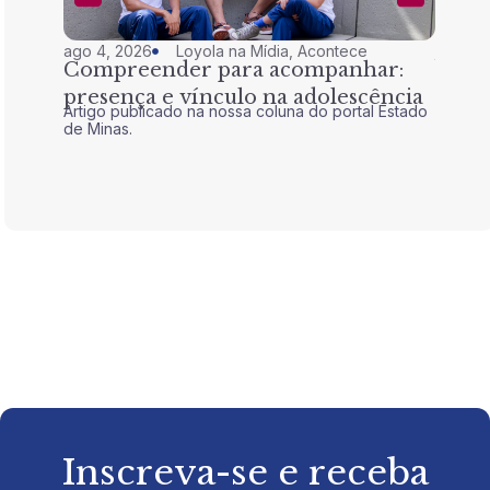
ago 4, 2026
Loyola na Mídia
,
Acontece
jul 28,
Compreender para acompanhar:
Nem 
presença e vínculo na adolescência
tran
Artigo publicado na nossa coluna do portal Estado
Artigo 
de Minas.
de Mina
Inscreva-se e receba