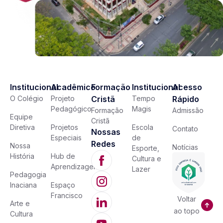
Institucional
Acadêmico
Formação
Institucional
Acesso
O Colégio
Projeto
Cristã
Tempo
Rápido
Pedagógico
Magis
Formação
Admissão
Equipe
Cristã
Diretiva
Projetos
Escola
Contato
Nossas
Especiais
de
Redes
Nossa
Notícias
Esporte,
História
Hub de
Cultura e
Aprendizagem
Lazer
Pedagogia
Inaciana
Espaço
Francisco
Voltar
Arte e
ao topo
Cultura