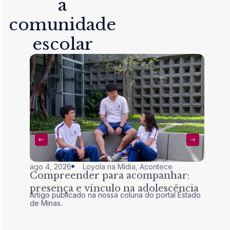
a
comunidade
escolar
ago 4, 2026
Loyola na Mídia
,
Acontece
jul 28,
Compreender para acompanhar:
Nem 
presença e vínculo na adolescência
tran
Artigo publicado na nossa coluna do portal Estado
Artigo 
de Minas.
de Mina