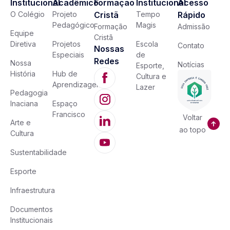
Institucional
Acadêmico
Formação
Institucional
Acesso
O Colégio
Projeto
Cristã
Tempo
Rápido
Pedagógico
Magis
Formação
Admissão
Equipe
Cristã
Diretiva
Projetos
Escola
Contato
Nossas
Especiais
de
Redes
Nossa
Notícias
Esporte,
História
Hub de
Cultura e
Aprendizagem
Lazer
Pedagogia
Inaciana
Espaço
Francisco
Voltar
Arte e
ao topo
Cultura
Sustentabilidade
Esporte
Infraestrutura
Documentos
Institucionais