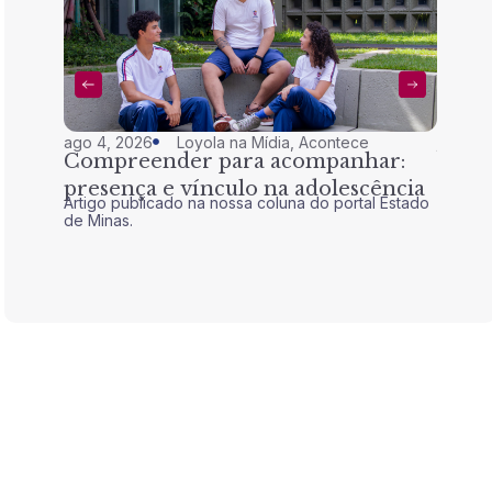
ago 4, 2026
Loyola na Mídia
,
Acontece
jul 28,
Compreender para acompanhar:
Nem 
presença e vínculo na adolescência
tran
Artigo publicado na nossa coluna do portal Estado
Artigo 
de Minas.
de Mina