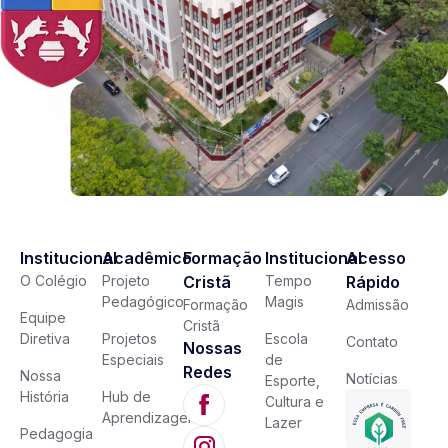
Institucional
Acadêmico
Formação
Institucional
Acesso
O Colégio
Projeto
Cristã
Tempo
Rápido
Pedagógico
Magis
Formação
Admissão
Equipe
Cristã
Diretiva
Projetos
Escola
Contato
Nossas
Especiais
de
Redes
Nossa
Notícias
Esporte,
História
Hub de
Cultura e
Aprendizagem
Lazer
Pedagogia