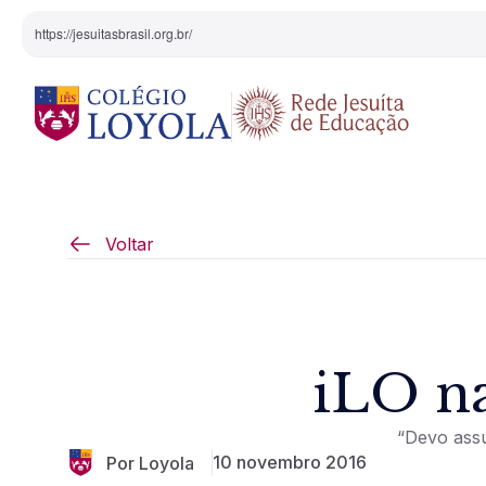
https://jesuitasbrasil.org.br/
O Colégio
Projeto Pedagógi
Voltar
Equipe Diretiva
Projetos Especiai
Nossa História
iLO n
Pedagogia Inaciana
“Devo assu
Arte e Cultura
10 novembro 2016
Por Loyola