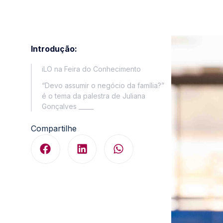
Introdução:
iLO na Feira do Conhecimento
“Devo assumir o negócio da família?”
é o tema da palestra de Juliana
Gonçalves _____
Compartilhe