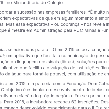
11h, no Miniauditório do Colégio.
abordar a sucessão nas empresas familiares. “É muito 
criem expectativas de que em algum momento a empre
lhas. Mas essa expectativa – ou cobrança – nos revela i
, que é mestre em Administração pela PUC Minas e Fu
eias selecionadas para o iLO em 2016 estão a criação 
ti
; um aplicativo que facilita a comunicação de pesso
ução da linguagem dos sinais (libras); soluções para
plicativo que facilita a divulgação de instituições fila
ão da água para torná-la potável, com utilização de ene
nício em 2015, em parceria com a Fundação Dom Cabral
. O objetivo é estimular o desenvolvimento de ideias,
entivar a criação do próprio negócio. Em seu primeiro
. Para 2016, a incubadora recebeu 62 inscrições. Des
m espaço desenvolvido especialmente para o iLO e re