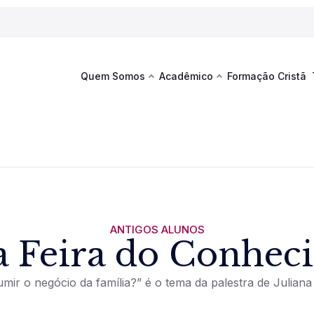
Quem Somos
Acadêmico
Formação Cristã
Última
Te
co
Sustentabilidade
Hub de Aprendizagem
Fique por
acontecim
eventos d
s
Esportes
Espaço Francisco
Es
La
Infraestrutura
ANTIGOS ALUNOS
a Feira do Conhec
Documentos Institucionais
mir o negócio da família?” é o tema da palestra de Julian
Ver novi