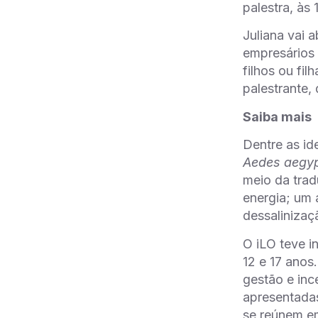
palestra, às 
Juliana vai 
empresários 
filhos ou fi
palestrante
Saiba mais
Dentre as id
Aedes aegyp
meio da trad
energia; um a
dessalinizaç
O iLO teve i
12 e 17 anos
gestão e inc
apresentadas
se reúnem e