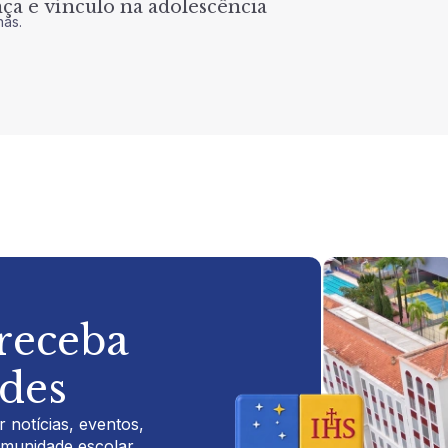
a e vínculo na adolescência
nas.
 receba
ades
 notícias, eventos,
omunidade escolar.