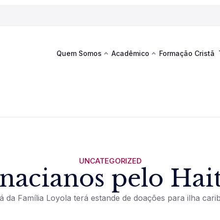
Quem Somos
Acadêmico
Formação Cristã
Última
Te
co
Sustentabilidade
Hub de Aprendizagem
Fique por
acontecim
eventos d
s
Esportes
Espaço Francisco
Es
La
Infraestrutura
UNCATEGORIZED
Inacianos pelo Hait
Documentos Institucionais
á da Família Loyola terá estande de doações para ilha car
Ver novi