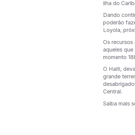
ilha do Carib
Dando contin
poderão faze
Loyola, próx
Os recursos 
aqueles que 
momento 188 
O Haiti, dev
grande terre
desabrigados
Central.
Saiba mais 