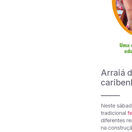
Arraiá 
cariben
_____
Neste sábado
tradicional
f
diferentes r
na construçã