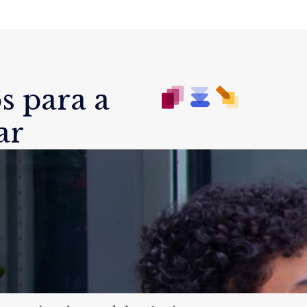
s para a
ar