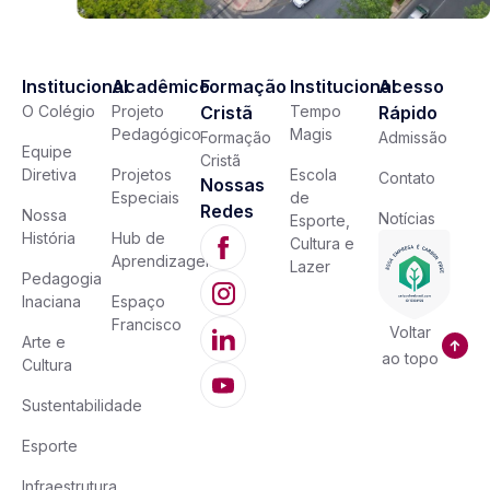
Institucional
Acadêmico
Formação
Institucional
Acesso
O Colégio
Projeto
Cristã
Tempo
Rápido
Pedagógico
Magis
Formação
Admissão
Equipe
Cristã
Diretiva
Projetos
Escola
Contato
Nossas
Especiais
de
Redes
Nossa
Notícias
Esporte,
História
Hub de
Cultura e
Aprendizagem
Lazer
Pedagogia
Inaciana
Espaço
Francisco
Voltar
Arte e
ao topo
Cultura
Sustentabilidade
Esporte
Infraestrutura