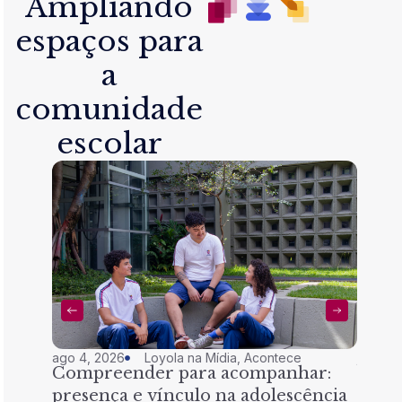
Ampliando
espaços para
a
comunidade
escolar
ago 4, 2026
Loyola na Mídia
,
Acontece
jul 28,
Compreender para acompanhar:
Nem 
presença e vínculo na adolescência
tran