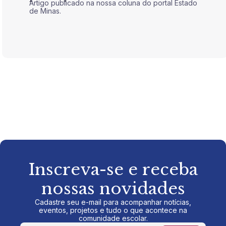
Artigo publicado na nossa coluna do portal Estado
Artigo 
de Minas.
de Mina
Inscreva-se e receba
nossas novidades
Cadastre seu e-mail para acompanhar notícias,
eventos, projetos e tudo o que acontece na
comunidade escolar.