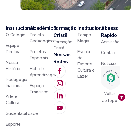
Institucional
Acadêmico
Formação
Institucional
Acesso
O Colégio
Projeto
Cristã
Tempo
Rápido
Pedagógico
Magis
Formação
Admissão
Equipe
Cristã
Diretiva
Projetos
Escola
Contato
Nossas
Especiais
de
Redes
Nossa
Notícias
Esporte,
História
Hub de
Cultura e
Aprendizagem
Lazer
Pedagogia
Inaciana
Espaço
Francisco
Voltar
Arte e
ao topo
Cultura
Sustentabilidade
Esporte