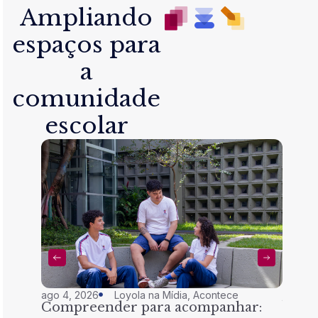
Ampliando
espaços para
a
comunidade
escolar
ago 4, 2026
Loyola na Mídia
,
Acontece
jul 28,
Compreender para acompanhar:
Nem 