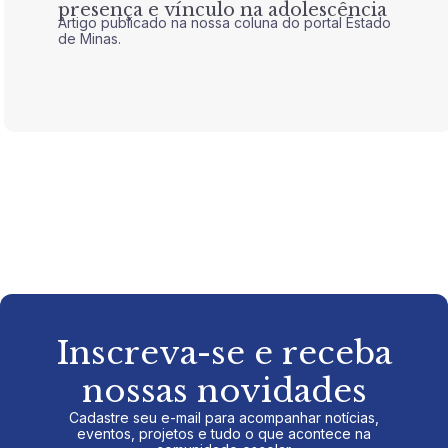
presença e vínculo na adolescência
tran
Artigo publicado na nossa coluna do portal Estado
Artigo 
de Minas.
de Mina
Inscreva-se e receba
nossas novidades
Cadastre seu e-mail para acompanhar notícias,
eventos, projetos e tudo o que acontece na