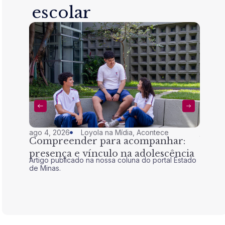
escolar
ago 4, 2026
Loyola na Mídia
,
Acontece
jul 28,
Compreender para acompanhar:
Nem 
presença e vínculo na adolescência
tran
Artigo publicado na nossa coluna do portal Estado
Artigo 
de Minas.
de Mina