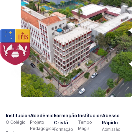
Institucional
Acadêmico
Formação
Institucional
Acesso
O Colégio
Projeto
Cristã
Tempo
Rápido
Pedagógico
Magis
Formação
Admissão