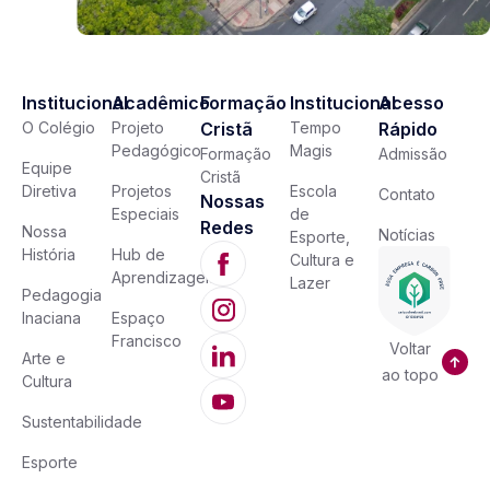
Institucional
Acadêmico
Formação
Institucional
Acesso
O Colégio
Projeto
Cristã
Tempo
Rápido
Pedagógico
Magis
Formação
Admissão
Equipe
Cristã
Diretiva
Projetos
Escola
Contato
Nossas
Especiais
de
Redes
Nossa
Notícias
Esporte,
História
Hub de
Cultura e
Aprendizagem
Lazer
Pedagogia
Inaciana
Espaço
Francisco
Voltar
Arte e
ao topo
Cultura
Sustentabilidade
Esporte