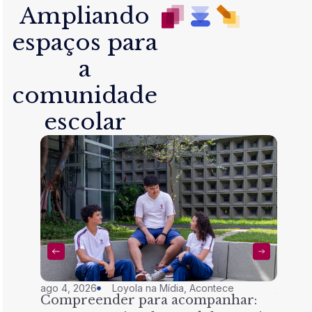
Ampliando
espaços para
a
comunidade
escolar
ago 4, 2026
Loyola na Mídia
,
Acontece
jul 28,
Compreender para acompanhar:
Nem 