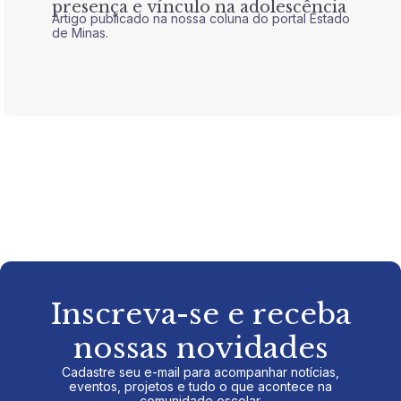
presença e vínculo na adolescência
tran
Artigo publicado na nossa coluna do portal Estado
Artigo 
de Minas.
de Mina
Inscreva-se e receba
nossas novidades
Cadastre seu e-mail para acompanhar notícias,
eventos, projetos e tudo o que acontece na
comunidade escolar.