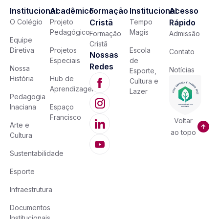
Institucional
Acadêmico
Formação
Institucional
Acesso
O Colégio
Projeto
Cristã
Tempo
Rápido
Pedagógico
Magis
Formação
Admissão
Equipe
Cristã
Diretiva
Projetos
Escola
Contato
Nossas
Especiais
de
Redes
Nossa
Notícias
Esporte,
História
Hub de
Cultura e
Aprendizagem
Lazer
Pedagogia
Inaciana
Espaço
Francisco
Voltar
Arte e
ao topo
Cultura
Sustentabilidade
Esporte
Infraestrutura
Documentos
Institucionais