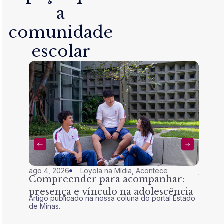
a
comunidade
escolar
ago 4, 2026
Loyola na Mídia
,
Acontece
jul 28,
Compreender para acompanhar:
Nem 
presença e vínculo na adolescência
tran
Artigo publicado na nossa coluna do portal Estado
Artigo 
de Minas.
de Mina