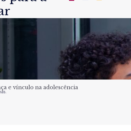
ar
a e vínculo na adolescência
nas.