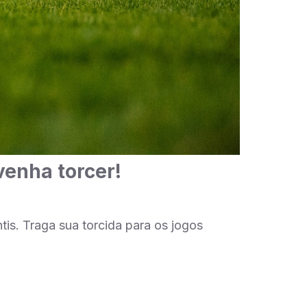
venha torcer!
is. Traga sua torcida para os jogos