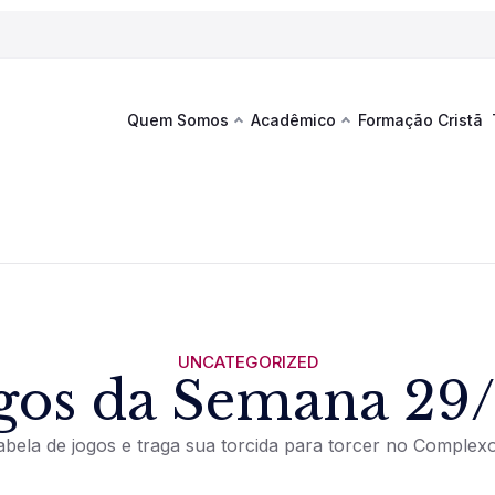
Quem Somos
Acadêmico
Formação Cristã
Última
Te
co
Sustentabilidade
Hub de Aprendizagem
Fique por
acontecim
eventos d
s
Esportes
Espaço Francisco
Es
La
Infraestrutura
UNCATEGORIZED
gos da Semana 29
Documentos Institucionais
tabela de jogos e traga sua torcida para torcer no Complexo
Ver novi