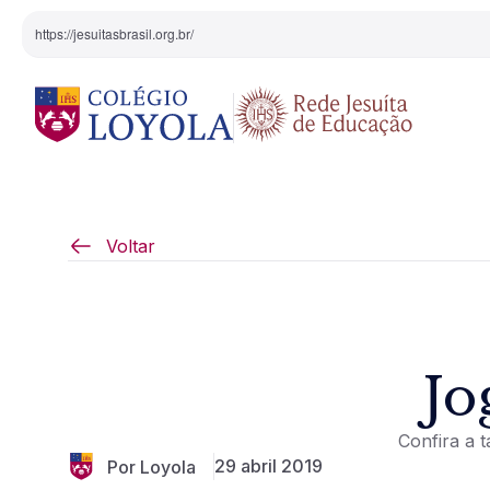
https://jesuitasbrasil.org.br/
O Colégio
Projeto Pedagógi
Voltar
Equipe Diretiva
Projetos Especiai
Nossa História
Jo
Pedagogia Inaciana
Confira a 
Arte e Cultura
29 abril 2019
Por Loyola