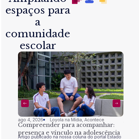
espaços para
a
comunidade
escolar
ago 4, 2026
Loyola na Mídia
,
Acontece
jul 28,
Compreender para acompanhar:
Nem 
presença e vínculo na adolescência
tran
Artigo publicado na nossa coluna do portal Estado
Artigo 