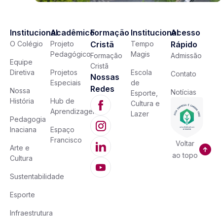
Institucional
Acadêmico
Formação
Institucional
Acesso
O Colégio
Projeto
Cristã
Tempo
Rápido
Pedagógico
Magis
Formação
Admissão
Equipe
Cristã
Diretiva
Projetos
Escola
Contato
Nossas
Especiais
de
Redes
Nossa
Notícias
Esporte,
História
Hub de
Cultura e
Aprendizagem
Lazer
Pedagogia
Inaciana
Espaço
Francisco
Voltar
Arte e
ao topo
Cultura
Sustentabilidade
Esporte
Infraestrutura