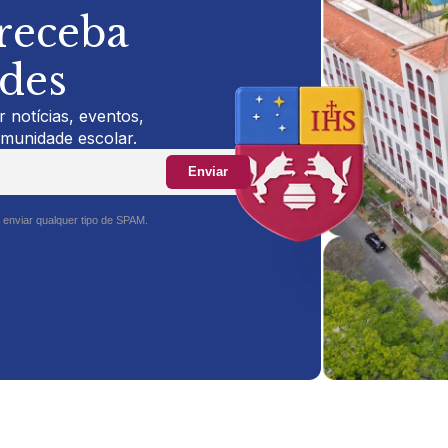
 receba
ades
 notícias, eventos,
omunidade escolar.
Enviar
 enviar qualquer tipo de SPAM.