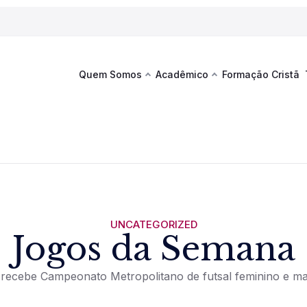
Quem Somos
Acadêmico
Formação Cristã
Última
Te
co
Sustentabilidade
Hub de Aprendizagem
Fique por
acontecim
eventos d
s
Esportes
Espaço Francisco
Es
La
Infraestrutura
UNCATEGORIZED
Jogos da Semana
Documentos Institucionais
 recebe Campeonato Metropolitano de futsal feminino e ma
Ver novi