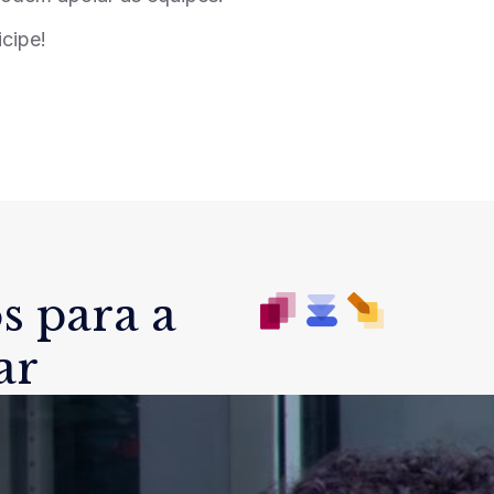
icipe!
s para a
ar