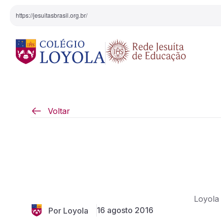
https://jesuitasbrasil.org.br/
O Colégio
Projeto Pedagógi
Voltar
Equipe Diretiva
Projetos Especiai
Nossa História
Pedagogia Inaciana
Loyola
Arte e Cultura
16 agosto 2016
Por Loyola