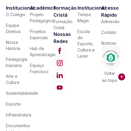
Institucional
Acadêmico
Formação
Institucional
Acesso
O Colégio
Projeto
Cristã
Tempo
Rápido
Pedagógico
Magis
Formação
Admissão
Equipe
Cristã
Diretiva
Projetos
Escola
Contato
Nossas
Especiais
de
Redes
Nossa
Notícias
Esporte,
História
Hub de
Cultura e
Aprendizagem
Lazer
Pedagogia
Inaciana
Espaço
Francisco
Voltar
Arte e
ao topo
Cultura
Sustentabilidade
Esporte
Infraestrutura
Documentos