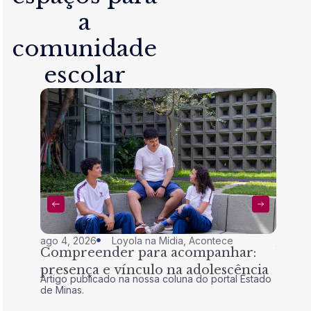
a
comunidade
escolar
ago 4, 2026
Loyola na Mídia
,
Acontece
jul 28,
Compreender para acompanhar:
Nem 
presença e vínculo na adolescência
tran
Artigo publicado na nossa coluna do portal Estado
Artigo 
de Minas.
de Mina