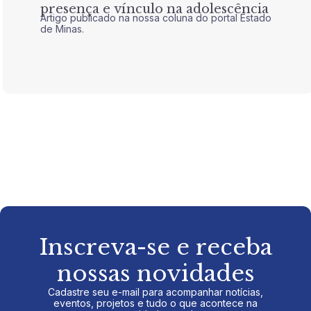
presença e vínculo na adolescência
tran
Artigo publicado na nossa coluna do portal Estado
Artigo 
de Minas.
de Mina
Inscreva-se e receba
nossas novidades
Cadastre seu e-mail para acompanhar notícias,
eventos, projetos e tudo o que acontece na