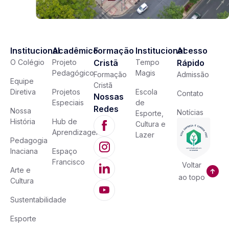
Institucional
Acadêmico
Formação
Institucional
Acesso
O Colégio
Projeto
Cristã
Tempo
Rápido
Pedagógico
Magis
Formação
Admissão
Equipe
Cristã
Diretiva
Projetos
Escola
Contato
Nossas
Especiais
de
Redes
Nossa
Notícias
Esporte,
História
Hub de
Cultura e
Aprendizagem
Lazer
Pedagogia
Inaciana
Espaço
Francisco
Voltar
Arte e
ao topo
Cultura
Sustentabilidade
Esporte