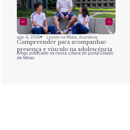
ago 4, 2026
Loyola na Mídia
,
Acontece
jul 28,
Compreender para acompanhar:
Nem 
presença e vínculo na adolescência
tran
Artigo publicado na nossa coluna do portal Estado
Artigo 
de Minas.
de Mina