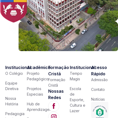
Institucional
Acadêmico
Formação
Institucional
Acesso
O Colégio
Projeto
Cristã
Tempo
Rápido
Pedagógico
Magis
Formação
Admissão
Equipe
Cristã
Diretiva
Projetos
Escola
Contato
Nossas
Especiais
de
Redes
Nossa
Notícias
Esporte,
História
Hub de
Cultura e
Aprendizagem
Lazer
Pedagogia