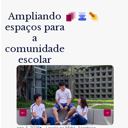
Ampliando
espaços para
a
comunidade
escolar
ago 4, 2026
Loyola na Mídia
,
Acontece
jul 28,