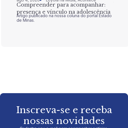
Compreender para acompanhar:
Nem 
presença e vínculo na adolescência
tran
Artigo publicado na nossa coluna do portal Estado
Artigo 
de Minas.
de Mina
Inscreva-se e receba
nossas novidades