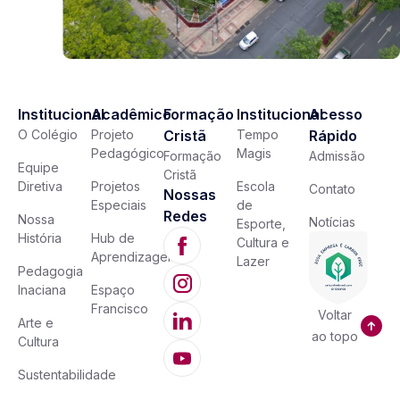
Institucional
Acadêmico
Formação
Institucional
Acesso
O Colégio
Projeto
Cristã
Tempo
Rápido
Pedagógico
Magis
Formação
Admissão
Equipe
Cristã
Diretiva
Projetos
Escola
Contato
Nossas
Especiais
de
Redes
Nossa
Notícias
Esporte,
História
Hub de
Cultura e
Aprendizagem
Lazer
Pedagogia
Inaciana
Espaço
Francisco
Voltar
Arte e
ao topo
Cultura
Sustentabilidade