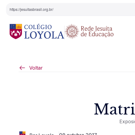
https://jesuitasbrasil.org.br/
O Colégio
Projeto Pedagógi
Voltar
Equipe Diretiva
Projetos Especiai
Nossa História
Matri
Pedagogia Inaciana
Exposi
Arte e Cultura