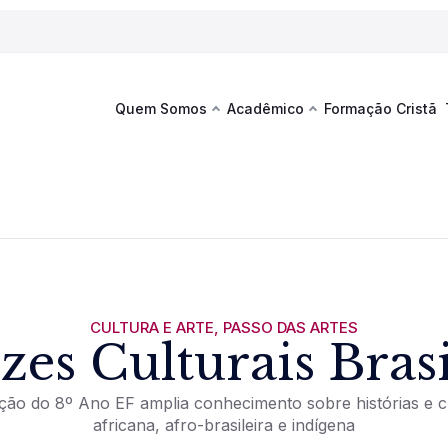
Quem Somos
Acadêmico
Formação Cristã
Última
Te
co
Sustentabilidade
Hub de Aprendizagem
Fique por
acontecim
eventos d
s
Esportes
Espaço Francisco
Es
La
Infraestrutura
CULTURA E ARTE
,
PASSO DAS ARTES
zes Culturais Brasi
Documentos Institucionais
ção do 8º Ano EF amplia conhecimento sobre histórias e c
africana, afro-brasileira e indígena
Ver novi