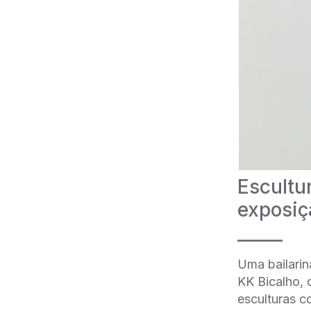
Escultu
exposiç
_____
Uma bailarin
KK Bicalho, 
esculturas c