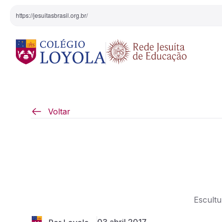
https://jesuitasbrasil.org.br/
O Colégio
Projeto Pedagógi
Voltar
Equipe Diretiva
Projetos Especiai
Nossa História
Pedagogia Inaciana
Escultu
Arte e Cultura