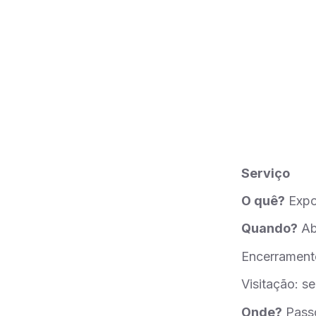
Serviço
O quê?
Expos
Quando?
Abe
Encerramento
Visitação: s
Onde?
Passo