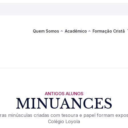
Quem Somos
Acadêmico
Formação Cristã
Última
Te
co
Sustentabilidade
Hub de Aprendizagem
Fique por
acontecim
eventos d
s
Esportes
Espaço Francisco
Es
La
Infraestrutura
ANTIGOS ALUNOS
MINUANCES
Documentos Institucionais
ras minúsculas criadas com tesoura e papel formam expo
Colégio Loyola
Ver novi