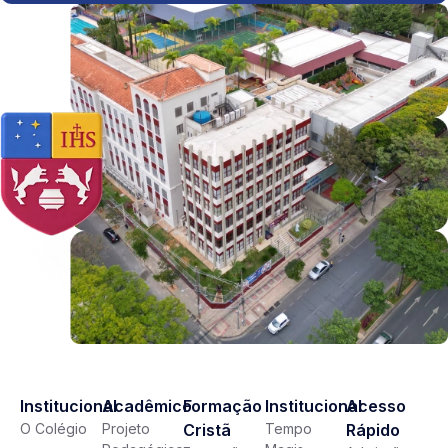
Institucional
Acadêmico
Formação
Institucional
Acesso
O Colégio
Projeto
Cristã
Tempo
Rápido