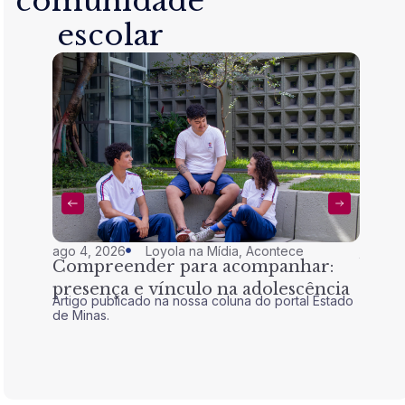
comunidade
escolar
ago 4, 2026
Loyola na Mídia
,
Acontece
jul 28,
Compreender para acompanhar:
Nem 
presença e vínculo na adolescência
tran
Artigo publicado na nossa coluna do portal Estado
Artigo 
de Minas.
de Mina