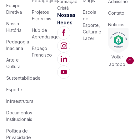
Pedagógico
Magis
Formação
Admissão
Equipe
Cristã
Diretiva
Projetos
Escola
Contato
Nossas
Especiais
de
Redes
Nossa
Notícias
Esporte,
História
Hub de
Cultura e
Aprendizagem
Lazer
Pedagogia
Inaciana
Espaço
Francisco
Voltar
Arte e
ao topo
Cultura
Sustentabilidade
Esporte
Infraestrutura
Documentos
Institucionais
Política de
Privacidade