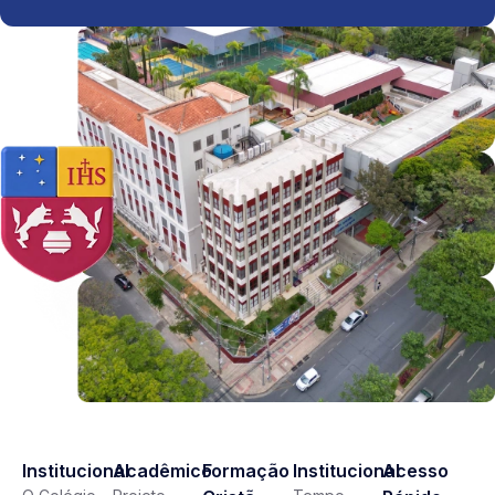
Institucional
Acadêmico
Formação
Institucional
Acesso