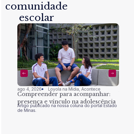
comunidade
escolar
ago 4, 2026
Loyola na Mídia
,
Acontece
jul 28,
Compreender para acompanhar:
Nem 
presença e vínculo na adolescência
tran
Artigo publicado na nossa coluna do portal Estado
Artigo 
de Minas.
de Mina