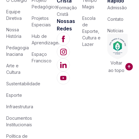
O Colégio
Projeto
Cristã
Tempo
Rápido
Pedagógico
Magis
Formação
Admissão
Equipe
Cristã
Diretiva
Projetos
Escola
Contato
Nossas
Especiais
de
Redes
Nossa
Notícias
Esporte,
História
Hub de
Cultura e
Aprendizagem
Lazer
Pedagogia
Inaciana
Espaço
Francisco
Voltar
Arte e
ao topo
Cultura
Sustentabilidade
Esporte
Infraestrutura
Documentos
Institucionais
Política de