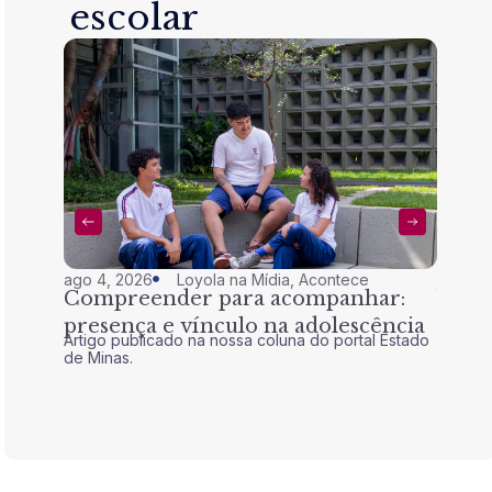
escolar
ago 4, 2026
Loyola na Mídia
,
Acontece
jul 28,
Compreender para acompanhar:
Nem 
presença e vínculo na adolescência
tran
Artigo publicado na nossa coluna do portal Estado
Artigo 
de Minas.
de Mina