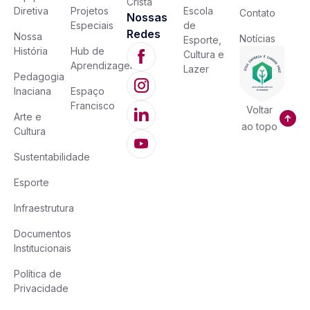
Cristã
Diretiva
Projetos
Escola
Contato
Nossas
Especiais
de
Redes
Nossa
Notícias
Esporte,
História
Hub de
Cultura e
Aprendizagem
Lazer
Pedagogia
Inaciana
Espaço
Francisco
Voltar
Arte e
ao topo
Cultura
Sustentabilidade
Esporte
Infraestrutura
Documentos
Institucionais
Política de
Privacidade