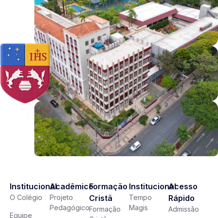
Institucional
Acadêmico
Formação
Institucional
Acesso
O Colégio
Projeto
Cristã
Tempo
Rápido
Pedagógico
Magis
Formação
Admissão
Equipe