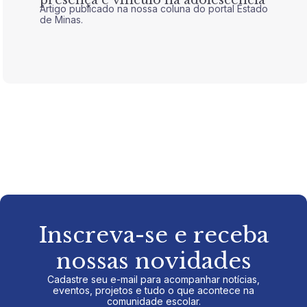
Artigo publicado na nossa coluna do portal Estado
Artigo 
de Minas.
de Mina
Inscreva-se e receba
nossas novidades
Cadastre seu e-mail para acompanhar notícias,
eventos, projetos e tudo o que acontece na
comunidade escolar.