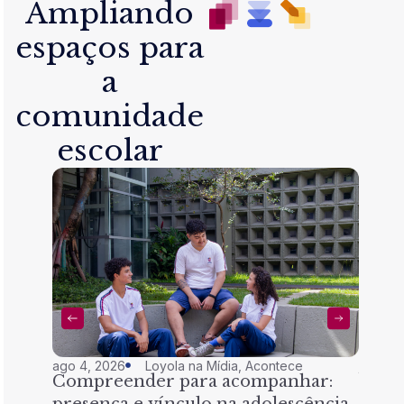
Ampliando
espaços para
a
comunidade
escolar
ago 4, 2026
Loyola na Mídia
,
Acontece
jul 28,
Compreender para acompanhar:
Nem 
presença e vínculo na adolescência
tran