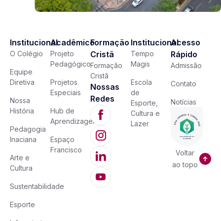
Institucional
Acadêmico
Formação
Institucional
Acesso
O Colégio
Projeto
Cristã
Tempo
Rápido
Pedagógico
Magis
Formação
Admissão
Equipe
Cristã
Diretiva
Projetos
Escola
Contato
Nossas
Especiais
de
Redes
Nossa
Notícias
Esporte,
História
Hub de
Cultura e
Aprendizagem
Lazer
Pedagogia
Inaciana
Espaço
Francisco
Voltar
Arte e
ao topo
Cultura
Sustentabilidade
Esporte