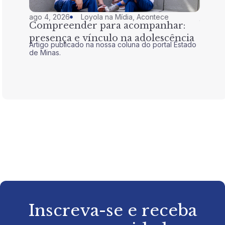
ago 4, 2026
Loyola na Mídia
,
Acontece
jul 28,
Compreender para acompanhar:
Nem 
presença e vínculo na adolescência
tran
Artigo publicado na nossa coluna do portal Estado
Artigo 
de Minas.
de Mina
Inscreva-se e receba