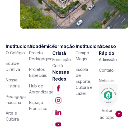
Institucional
Acadêmico
Formação
Institucional
Acesso
O Colégio
Projeto
Cristã
Tempo
Rápido
Pedagógico
Magis
Formação
Admissão
Equipe
Cristã
Diretiva
Projetos
Escola
Contato
Nossas
Especiais
de
Redes
Nossa
Notícias
Esporte,
História
Hub de
Cultura e
Aprendizagem
Lazer
Pedagogia
Inaciana
Espaço
Francisco
Voltar
Arte e
ao topo
Cultura