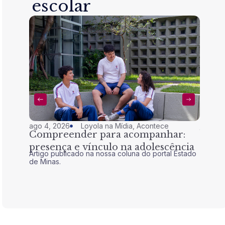
escolar
ago 4, 2026
Loyola na Mídia
,
Acontece
jul 28,
Compreender para acompanhar:
Nem 
presença e vínculo na adolescência
tran
Artigo publicado na nossa coluna do portal Estado
Artigo 
de Minas.
de Mina