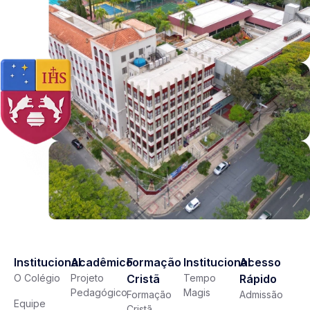
Institucional
Acadêmico
Formação
Institucional
Acesso
O Colégio
Projeto
Cristã
Tempo
Rápido
Pedagógico
Magis
Formação
Admissão
Equipe
Cristã