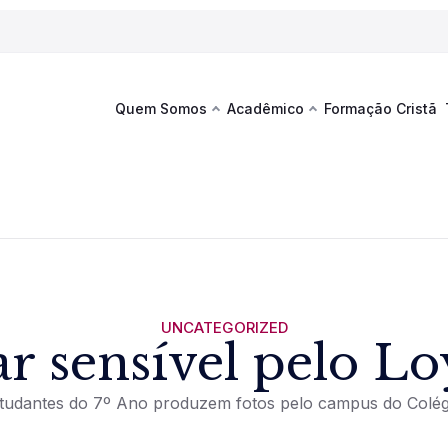
Quem Somos
Acadêmico
Formação Cristã
Última
Te
co
Sustentabilidade
Hub de Aprendizagem
Fique por
acontecim
eventos d
s
Esportes
Espaço Francisco
Es
La
Infraestrutura
UNCATEGORIZED
r sensível pelo L
Documentos Institucionais
tudantes do 7º Ano produzem fotos pelo campus do Colé
Ver novi