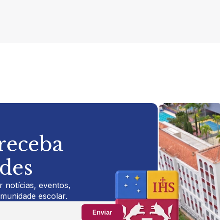
 receba
ades
 notícias, eventos,
omunidade escolar.
Enviar