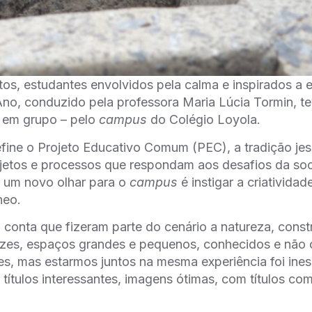
tos, estudantes envolvidos pela calma e inspirados a e
Ano, conduzido pela professora Maria Lúcia Tormin, tev
u em grupo – pelo
campus
do Colégio Loyola.
ine o Projeto Educativo Comum (PEC), a tradição jesuí
ojetos e processos que respondam aos desafios da s
a um novo olhar para o
campus
é instigar a criativida
neo.
 conta que fizeram parte do cenário a natureza, const
uzes, espaços grandes e pequenos, conhecidos e não 
s, mas estarmos juntos na mesma experiência foi ines
ítulos interessantes, imagens ótimas, com títulos co