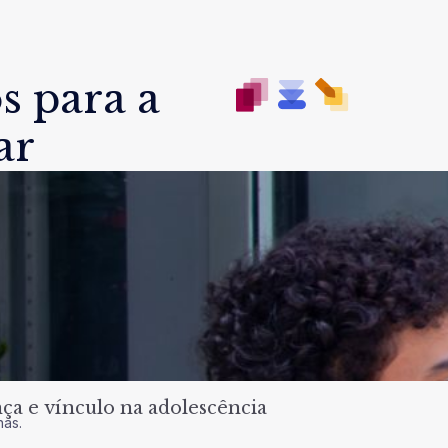
s para a
ar
a e vínculo na adolescência
nas.