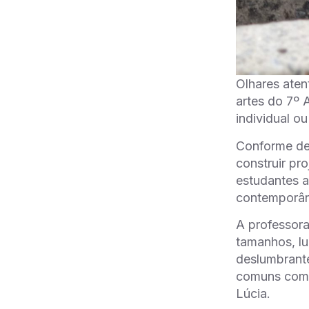
Olhares aten
artes do 7º 
individual o
Conforme def
construir pr
estudantes 
contemporâ
A professora
tamanhos, l
deslumbrante
comuns com t
Lúcia.