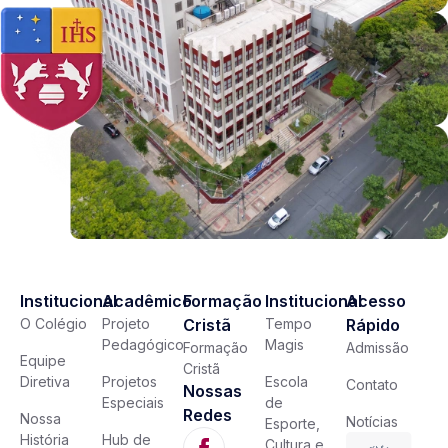
Institucional
Acadêmico
Formação
Institucional
Acesso
O Colégio
Projeto
Cristã
Tempo
Rápido
Pedagógico
Magis
Formação
Admissão
Equipe
Cristã
Diretiva
Projetos
Escola
Contato
Nossas
Especiais
de
Redes
Nossa
Notícias
Esporte,
História
Hub de
Cultura e