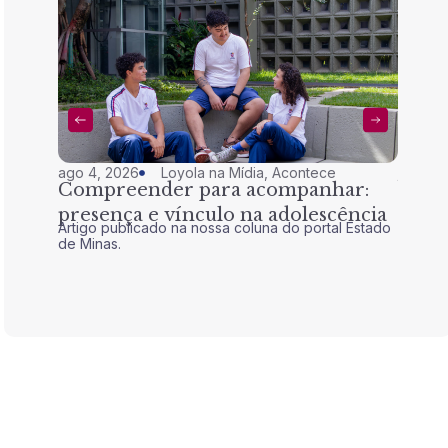
ago 4, 2026
Loyola na Mídia
,
Acontece
jul 28,
Compreender para acompanhar:
Nem 
presença e vínculo na adolescência
tran
Artigo publicado na nossa coluna do portal Estado
Artigo 
de Minas.
de Mina