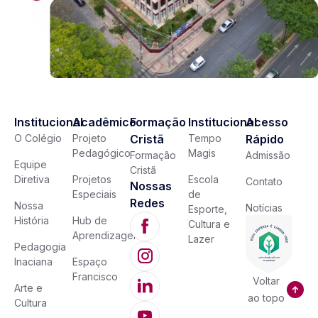
Institucional
Acadêmico
Formação
Institucional
Acesso
O Colégio
Projeto
Cristã
Tempo
Rápido
Pedagógico
Magis
Formação
Admissão
Equipe
Cristã
Diretiva
Projetos
Escola
Contato
Nossas
Especiais
de
Redes
Nossa
Notícias
Esporte,
História
Hub de
Cultura e
Aprendizagem
Lazer
Pedagogia
Inaciana
Espaço
Francisco
Voltar
Arte e
ao topo
Cultura