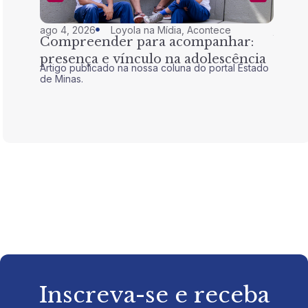
ago 4, 2026
Loyola na Mídia
,
Acontece
jul 28,
Compreender para acompanhar:
Nem 
presença e vínculo na adolescência
tran
Artigo publicado na nossa coluna do portal Estado
Artigo 
de Minas.
de Mina
Inscreva-se e receba