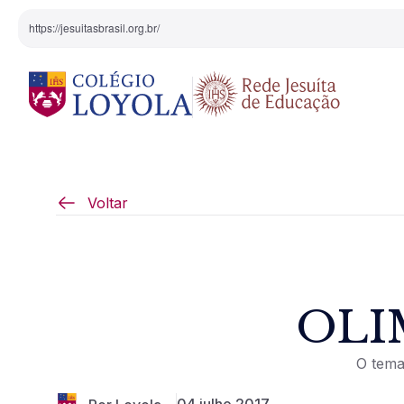
https://jesuitasbrasil.org.br/
O Colégio
Projeto Pedagógi
Voltar
Equipe Diretiva
Projetos Especiai
Nossa História
OLI
Pedagogia Inaciana
O tema
Arte e Cultura