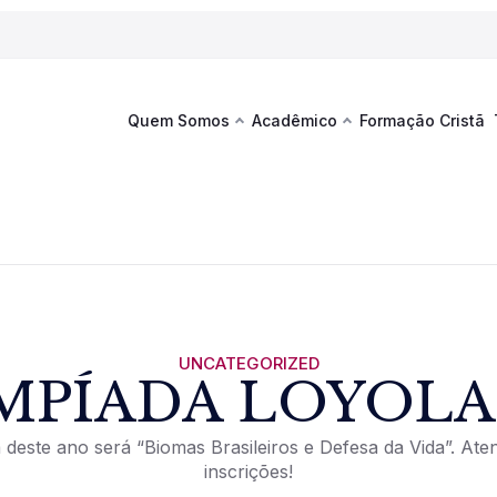
Quem Somos
Acadêmico
Formação Cristã
Última
Te
co
Sustentabilidade
Hub de Aprendizagem
Fique por
acontecim
eventos d
s
Esportes
Espaço Francisco
Es
La
Infraestrutura
UNCATEGORIZED
MPÍADA LOYOLA 
Documentos Institucionais
 deste ano será “Biomas Brasileiros e Defesa da Vida”. Ate
inscrições!
Ver novi