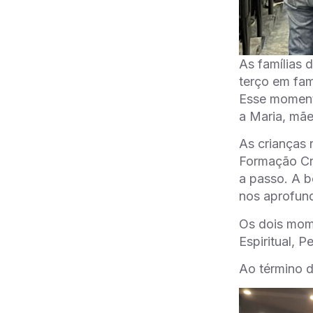
As famílias 
terço em famí
Esse moment
a Maria, mã
As crianças 
Formação Cri
a passo. A b
nos aprofun
Os dois mome
Espiritual, 
Ao término d