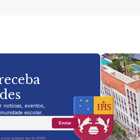
 receba
ades
 notícias, eventos,
omunidade escolar.
Enviar
 enviar qualquer tipo de SPAM.