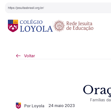
https://jesuitasbrasil.org.br/
O Colégio
Projeto Pedagógi
Voltar
Equipe Diretiva
Projetos Especiai
Nossa História
Oraç
Pedagogia Inaciana
Famílias d
Arte e Cultura
24 maio 2023
Por Loyola