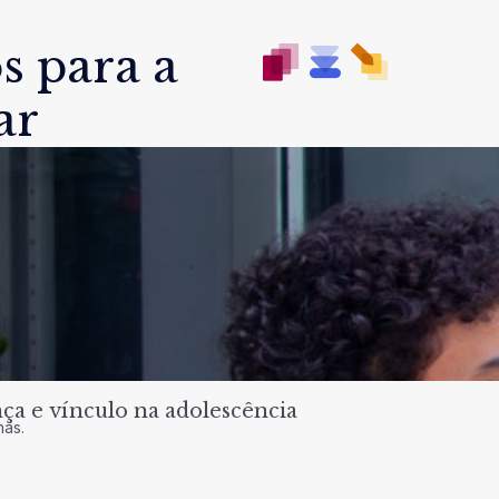
s para a
ar
a e vínculo na adolescência
nas.