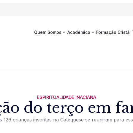
Quem Somos
Acadêmico
Formação Cristã
Última
Te
co
Sustentabilidade
Hub de Aprendizagem
Fique por
acontecim
eventos d
s
Esportes
Espaço Francisco
Es
La
Infraestrutura
ESPIRITUALIDADE INACIANA
ão do terço em fa
Documentos Institucionais
as 126 crianças inscritas na Catequese se reuniram para e
Ver novi