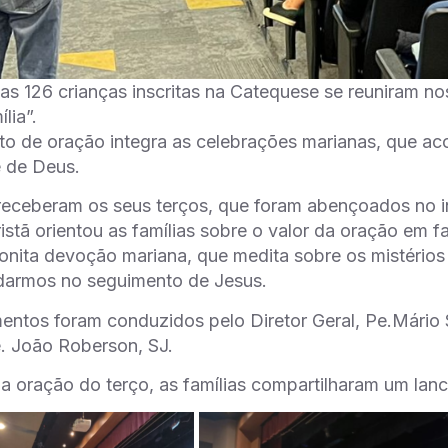
das 126 crianças inscritas na Catequese se reuniram n
lia”.
o de oração integra as celebrações marianas, que a
e de Deus.
receberam os seus terços, que foram abençoados no i
stã orientou as famílias sobre o valor da oração em f
onita devoção mariana, que medita sobre os mistério
darmos no seguimento de Jesus.
ntos foram conduzidos pelo Diretor Geral, Pe.Mário 
Pe. João Roberson, SJ.
a oração do terço, as famílias compartilharam um lanc