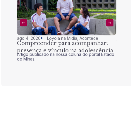
ago 4, 2026
Loyola na Mídia
,
Acontece
jul 28,
Compreender para acompanhar:
Nem 
presença e vínculo na adolescência
tran
Artigo publicado na nossa coluna do portal Estado
Artigo 
de Minas.
de Mina