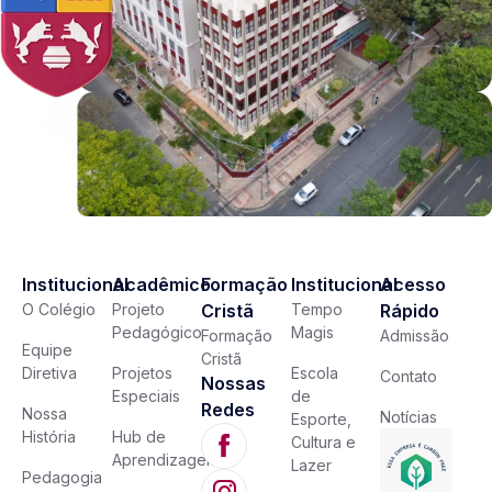
Institucional
Acadêmico
Formação
Institucional
Acesso
O Colégio
Projeto
Cristã
Tempo
Rápido
Pedagógico
Magis
Formação
Admissão
Equipe
Cristã
Diretiva
Projetos
Escola
Contato
Nossas
Especiais
de
Redes
Nossa
Notícias
Esporte,
História
Hub de
Cultura e
Aprendizagem
Lazer
Pedagogia