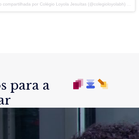
o compartilhada por
Colégio Loyola Jesuítas
(@colegioloyolabh) em
26
s para a
ar