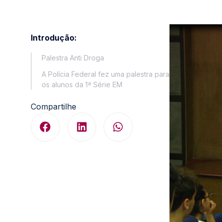
Introdução:
Palestra Anti Droga
A Polícia Federal fez uma palestra para
os alunos da 1ª Série EM
Compartilhe