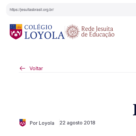
https://jesuitasbrasil.org.br/
O Colégio
Projeto Pedagógi
Voltar
Equipe Diretiva
Projetos Especiai
Nossa História
Pedagogia Inaciana
22 agosto 2018
Por Loyola
Arte e Cultura