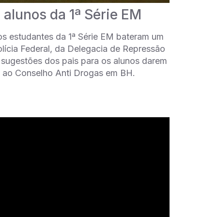
s alunos da 1ª Série EM
, os estudantes da 1ª Série EM bateram um
ícia Federal, da Delegacia de Repressão
 sugestões dos pais para os alunos darem
ta ao Conselho Anti Drogas em BH.