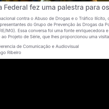
a Federal fez uma palestra para o
nacional contra o Abuso de Drogas e o Tráfico Ilícito
presentantes do Grupo de Prevenção às Drogas da Pol
E/MG). Essa conversa foi uma fonte enriquecedora e
 ao Projeto de Série, que lhes proporcionou uma visi
Gerencia de Comunicação e Audiovisual
ago Ribeiro