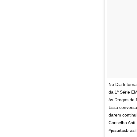
No Dia Interna
da 1ª Série E
às Drogas da 
Essa conversa
darem continui
Conselho Anti
#jesuítasbrasil