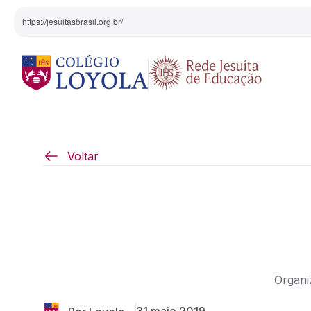
https://jesuitasbrasil.org.br/
O Colégio
Projeto Pedagógi
Voltar
Equipe Diretiva
Projetos Especiai
Nossa História
Pedagogia Inaciana
Organi
Arte e Cultura