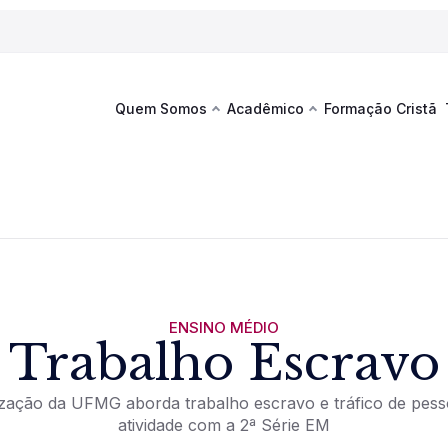
Quem Somos
Acadêmico
Formação Cristã
Última
Te
co
Sustentabilidade
Hub de Aprendizagem
Fique por
acontecim
eventos d
s
Esportes
Espaço Francisco
Es
La
Infraestrutura
ENSINO MÉDIO
Trabalho Escravo
Documentos Institucionais
zação da UFMG aborda trabalho escravo e tráfico de pes
atividade com a 2ª Série EM
Ver novi