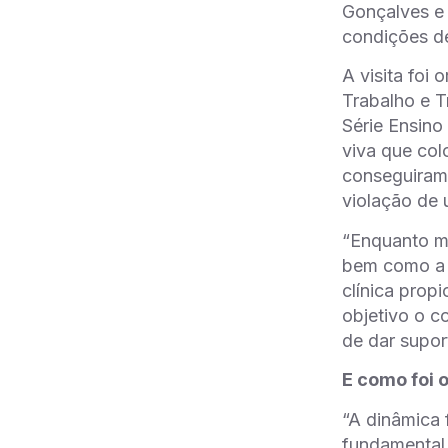
Gonçalves e 
condições de
A visita foi
Trabalho e T
Série Ensino
viva que col
conseguiram 
violação de 
“Enquanto m
bem como a c
clínica prop
objetivo o c
de dar suport
E como foi 
“A dinâmica 
fundamental.