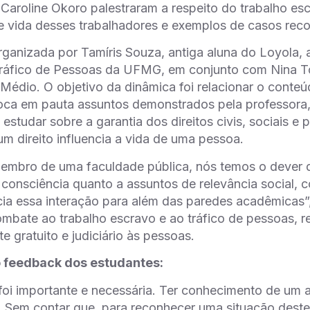
Caroline Okoro palestraram a respeito do trabalho e
 vida desses trabalhadores e exemplos de casos recor
 organizada por Tamíris Souza, antiga aluna do Loyola
ráfico de Pessoas da UFMG, em conjunto com Nina Tor
 Médio. O objetivo da dinâmica foi relacionar o cont
oca em pauta assuntos demonstrados pela professora, 
estudar sobre a garantia dos direitos civis, sociais e
um direito influencia a vida de uma pessoa.
embro de uma faculdade pública, nós temos o dever d
onsciência quanto a assuntos de relevância social, 
icia essa interação para além das paredes acadêmicas
ombate ao trabalho escravo e ao tráfico de pessoas, r
e gratuito e judiciário às pessoas.
o feedback dos estudantes:
foi importante e necessária. Ter conhecimento de um 
 Sem contar que, para reconhecer uma situação deste t